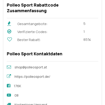
Polleo Sport Rabattcode
Zusammenfassung
5
Gesamtangebote:
1
Verifizierte Codes:
85%
Bester Rabatt:
Polleo Sport Kontaktdaten
shop@polleosport.at
https://polleosport.de/
176K
08
Kostenloser Versand